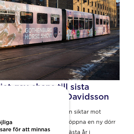
et gav chans till sista
iten för Matilda Davidsson
ryttaren Matilda Davidsson siktar mot
jliga
pendiet gav möjlighet att öppna en ny dörr
sare för att minnas
 2026 är hennes hittills bästa år i