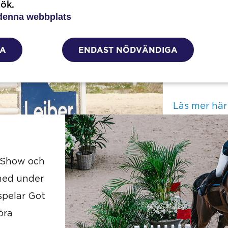
sök.
karriären. –
denna webbplats
bilden av v
Jag tror at
LA
ENDAST NÖDVÄNDIGA
säger Matil
Läs mer här
 Show och
 med under
spelar Got
öra