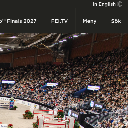
In English
p™ Finals 2027
FEI.TV
Meny
Sök