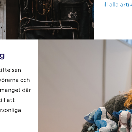
Till alla arti
ng
iftelsen
körerna och
nemanget där
ll att
rsonliga