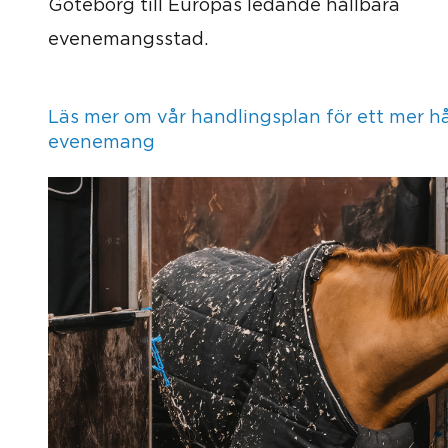
Göteborg till Europas ledande hållbara
evenemangsstad.
Läs mer om vår handlingsplan för ett mer hå
evenemang