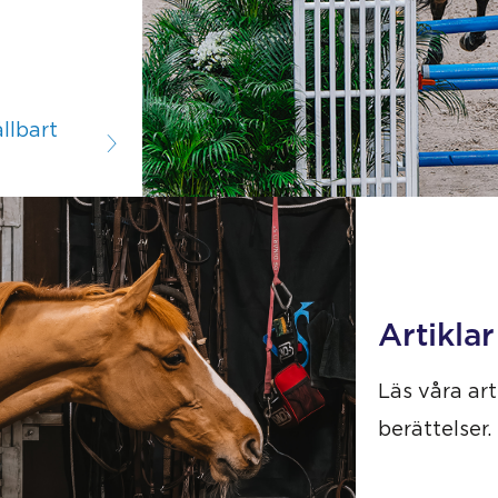
llbart
Artiklar
Läs våra art
berättelser.