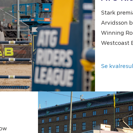
Stark premi
Arvidsson b
Winning Ro
Westcoast 
Se kvalresul
how