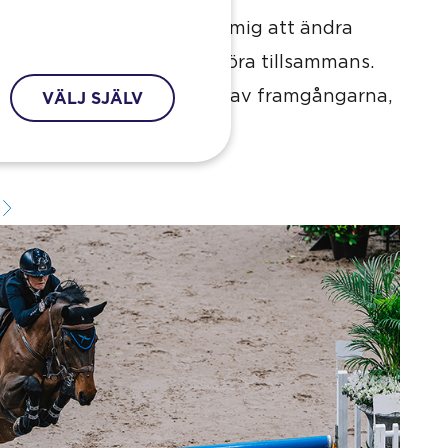
 Mental träning har hjälpt mig att ändra
ad jag och hästarna kan göra tillsammans.
t det ligger bakom mycket av framgångarna,
VÄLJ SJÄLV
da Davidsson.