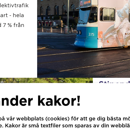
ektivtrafik
rt - hela
d 7 % från
Stipendi
pusselb
änder kakor!
Fälttävlans
å vår webbplats (cookies) för att ge dig bästa mö
toppen. Sti
 Kakor är små textfiler som sparas av din webblä
på glänt och