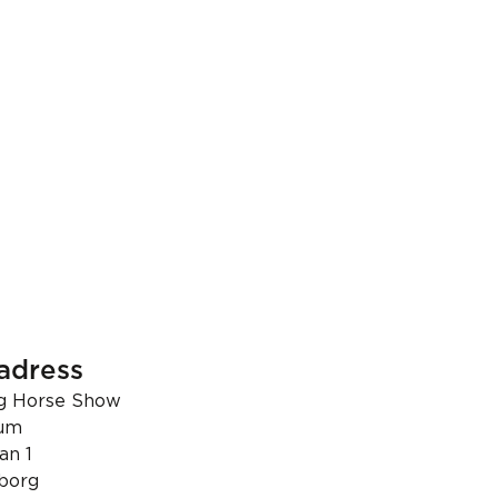
adress
g Horse Show
ium
an 1
borg