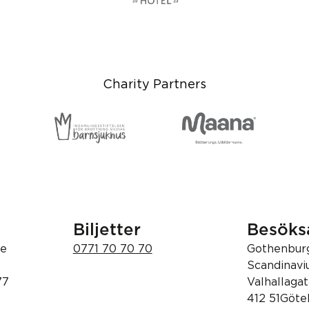
Charity Partners
Biljetter
Besöks
de
0771 70 70 70
Gothenbur
Scandinav
77
Valhallagat
412 51Göte