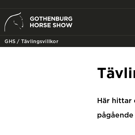
GHS
/
Tävlingsvillkor
Tävli
Här hittar
pågående t