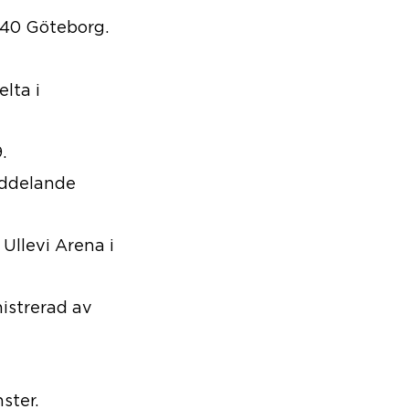
 40 Göteborg.
lta i
.
eddelande
 Ullevi Arena i
nistrerad av
nster.