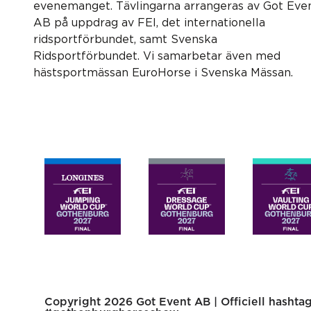
evenemanget. Tävlingarna arrangeras av Got Eve
AB på uppdrag av FEI, det internationella
ridsportförbundet, samt Svenska
Ridsportförbundet. Vi samarbetar även med
hästsportmässan EuroHorse i Svenska Mässan.
Copyright 2026 Got Event AB | Officiell hashtag