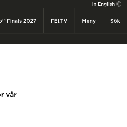
In English
p™ Finals 2027
FEI.TV
Meny
Sök
ör vår