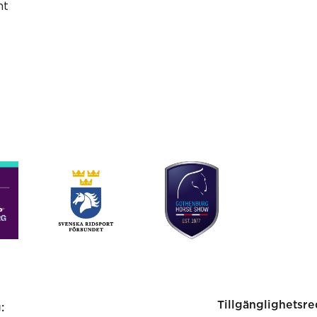
nt
Tillgänglighetsr
: