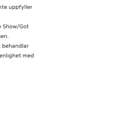
nte uppfyller
e Show/Got
gen.
t behandlar
 enlighet med