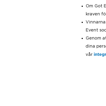
Om Got Ev
kraven fö
Vinnarna
Event soc
Genom att
dina pers
integ
vår