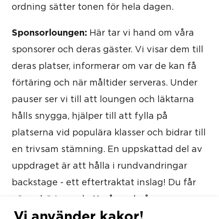
ordning sätter tonen för hela dagen.
Sponsorloungen:
Här tar vi hand om våra
sponsorer och deras gäster. Vi visar dem till
deras platser, informerar om var de kan få
förtäring och när måltider serveras. Under
pauser ser vi till att loungen och läktarna
hålls snygga, hjälper till att fylla på
platserna vid populära klasser och bidrar till
en trivsam stämning. En uppskattad del av
uppdraget är att hålla i rundvandringar
backstage - ett eftertraktat inslag! Du får
gärna börja med att gå med någon mer
Vi använder kakor!
erfaren innan du håller egna turer. Alla