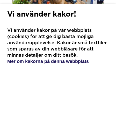
Vi använder kakor!
Sjukvårdsrådgivning, kända
Vi använder kakor på vår webbplats
profiler och AgriaShop
(cookies) för att ge dig bästa möjliga
användarupplevelse. Kakor är små textfiler
På plats i montern finns leg.
som sparas av din webbläsare för att
minnas detaljer om ditt besök.
djursjukskötare och veterinärer från
Mer om kakorna på denna webbplats
Agrias sjukvårdsrådgivning. Även
Agrias ambassadörer Johanna och
Anders Bagge, Caroline Alupo och
Agria Ponnyklubbs maskot Anton. Det
kommer även att bjudas på ”meet and
greet” och autografskrivning med