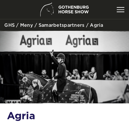
GHS
/
Meny
/
Samarbetspartners
/
Agria
SÖK
Agria