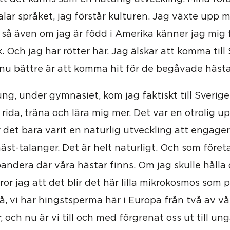
alar språket, jag förstår kulturen. Jag växte upp 
, så även om jag är född i Amerika känner jag mig
. Och jag har rötter här. Jag älskar att komma till
nu bättre är att komma hit för de begåvade häst
ung, under gymnasiet, kom jag faktiskt till Sverig
 rida, träna och lära mig mer. Det var en otrolig up
det bara varit en naturlig utveckling att engager
äst-talanger. Det är helt naturligt. Och som föret
pandera där våra hästar finns. Om jag skulle hålla
 tror jag att det blir det här lilla mikrokosmos som 
Så, vi har hingstsperma här i Europa från två av vår
 och nu är vi till och med förgrenat oss ut till un