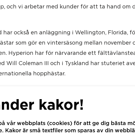
pp, och vi arbetar med kunder för att ta hand om 
 har också en anläggning i Wellington, Florida, fö
ästar som gör en vintersäsong mellan november o
ten. Hyperion har för närvarande ett fälttävlanste
 Will Coleman III och i Tyskland har stuteriet a
ternationella hopphästar.
l Sverige har resulterat i inköp av föl och unghäs
änder kakor!
d två unghäst-ryttare, Anna-Clara Pettersson o
å vår webbplats (cookies) för att ge dig bästa mö
ständigt återkommande födelsedagspresent, stöd
 Kakor är små textfiler som sparas av din webblä