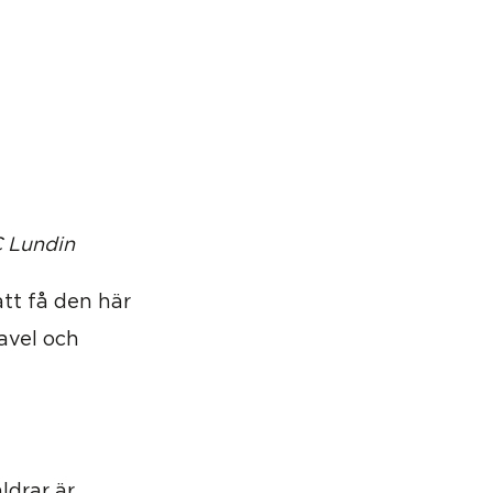
C Lundin
att få den här
avel och
ldrar är