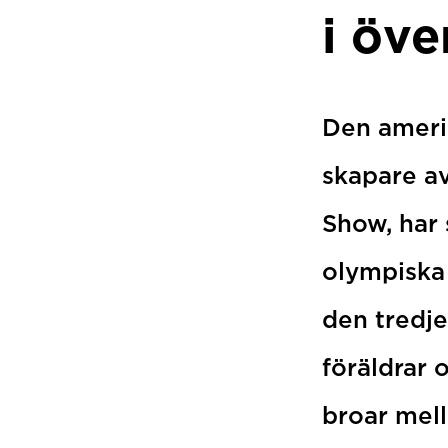
i öve
Den ameri
skapare a
Show, har 
olympiska 
den tredj
föräldrar
broar mel