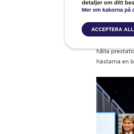
Stud uppföda
detaljer om ditt be
Mer om kakorna på 
uppfödarna mö
världscupmee
ACCEPTERA AL
under flera å
Equestrian W
hålla prestati
hästarna en b