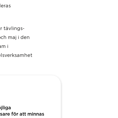
deras
r tävlings-
ch maj i den
am i
velsverksamhet
tar samt
ch Ida-Linn
jliga
jer Hyperion
sare för att minnas