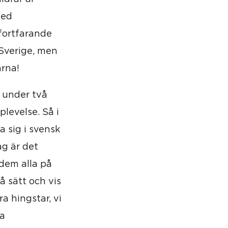
med
 fortfarande
 Sverige, men
arna!
e under två
plevelse. Så i
a sig i svensk
ag är det
 dem alla på
på sätt och vis
a hingstar, vi
ga