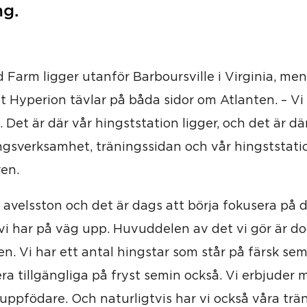
ng.
 Farm ligger utanför Barboursville i Virginia, me
t Hyperion tävlar på båda sidor om Atlanten. – V
. Det är där vår hingststation ligger, och det är dä
gsverksamhet, träningssidan och vår hingststatio
en.
a avelsston och det är dags att börja fokusera på 
 har på väg upp. Huvuddelen av det vi gör är do
en. Vi har ett antal hingstar som står på färsk se
era tillgängliga på fryst semin också. Vi erbjuder 
 uppfödare. Och naturligtvis har vi också våra tr