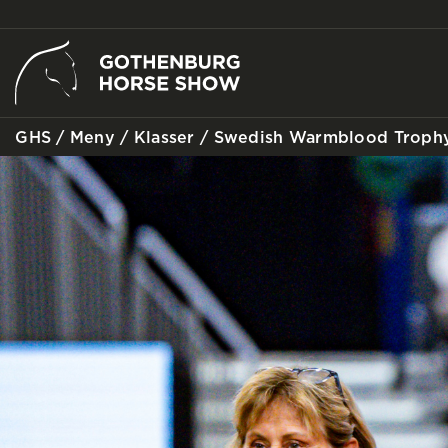
GHS
/
Meny
/
Klasser
/
Swedish Warmblood Troph