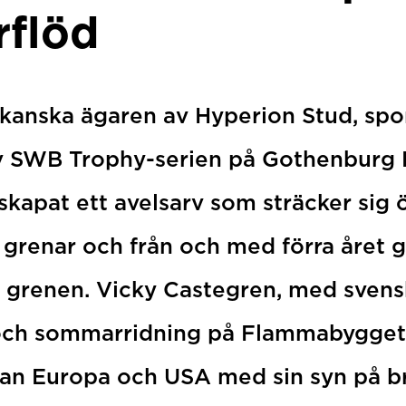
rflöd
kanska ägaren av Hyperion Stud, spo
v SWB Trophy-serien på Gothenburg 
skapat ett avelsarv som sträcker sig 
grenar och från och med förra året gå
e grenen. Vicky Castegren, med sven
 och sommarridning på Flammabygget
lan Europa och USA med sin syn på b