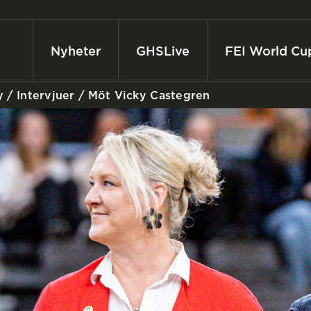
Nyheter
GHSLive
FEI World Cu
y
/
Intervjuer
/
Möt Vicky Castegren