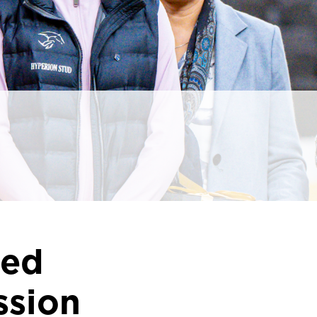
med
ssion