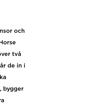
nsor och
Horse
över två
r de in i
ska
, bygger
ra