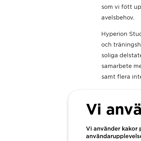
som vi fött u
avelsbehov.
Hyperion Stud
och träningsh
soliga delsta
samarbete med
samt flera in
Kopplingen til
Vi anv
samarbetet me
Lundholm.
Vi använder kakor p
Och, som en 
användarupplevelse.