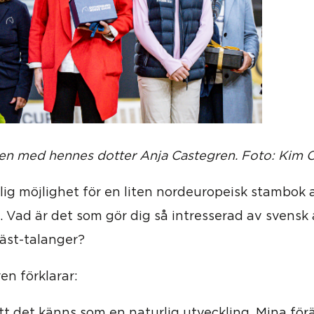
en med hennes dotter Anja Castegren. Foto: Kim 
lig möjlighet för en liten nordeuropeisk stambok 
. Vad är det som gör dig så intresserad av svensk 
äst-talanger?
en förklarar:
tt det känns som en naturlig utveckling. Mina förä