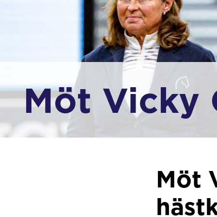
Möt Vicky 
Möt 
hästk