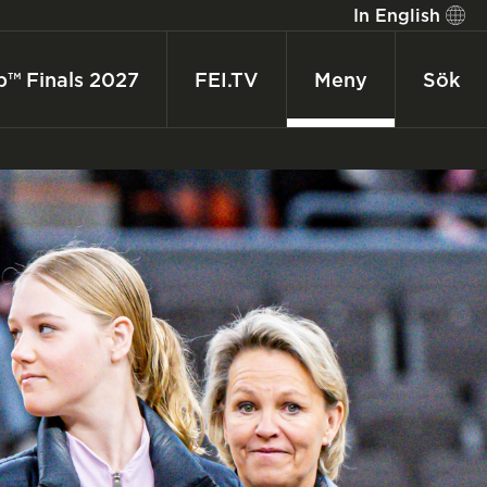
In English
p™ Finals 2027
FEI.TV
Meny
Sök