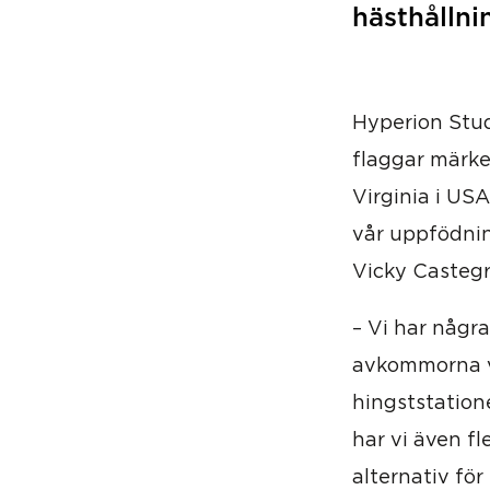
hästhållni
Hyperion Stud
flaggar märke
Virginia i USA
vår uppfödnin
Vicky Castegr
– Vi har någr
avkommorna vi
hingststation
har vi även fl
alternativ för