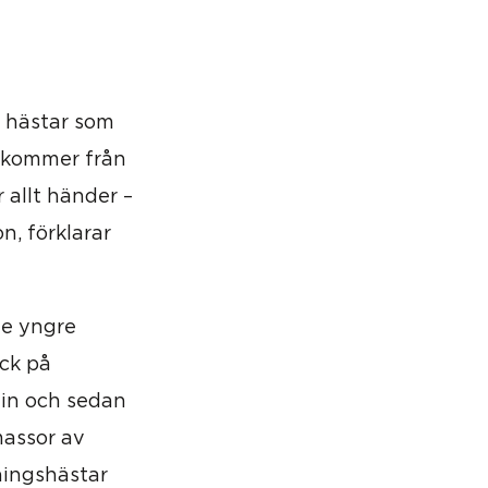
n hästar som
i kommer från
r allt händer –
n, förklarar
de yngre
ck på
min och sedan
massor av
äningshästar