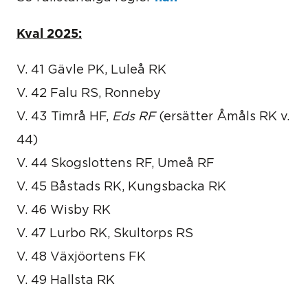
Kval 2025:
V. 41 Gävle PK, Luleå RK
V. 42 Falu RS, Ronneby
V. 43 Timrå HF,
Eds RF
(ersätter Åmåls RK v.
44)
V. 44 Skogslottens RF, Umeå RF
V. 45 Båstads RK, Kungsbacka RK
V. 46 Wisby RK
V. 47 Lurbo RK, Skultorps RS
V. 48 Växjöortens FK
V. 49 Hallsta RK