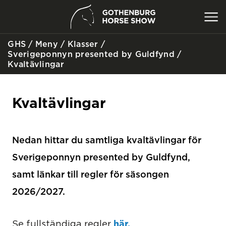
GHS
/
Meny
/
Klasser
/
SÖK
Sverigeponnyn presented by Guldfynd
/
Kvaltävlingar
Kvaltävlingar
Nedan hittar du samtliga kvaltävlingar för
Sverigeponnyn presented by Guldfynd,
samt länkar till regler för säsongen
2026/2027.
här.
Se fullständiga regler