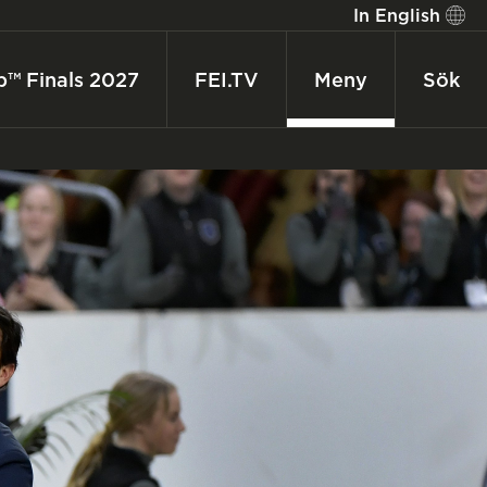
In English
p™ Finals 2027
FEI.TV
Meny
Sök