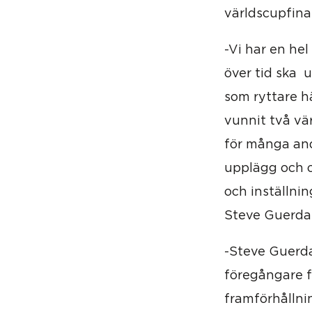
världscupfina
-Vi har en hel
över tid ska 
som ryttare 
vunnit två vär
för många and
upplägg och o
och inställnin
Steve Guerdat
-Steve Guerda
föregångare f
framförhållni