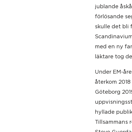
jublande åskå
förlösande se
skulle det bl
Scandinaviums
med en ny fant
läktare tog d
Under EM-året
återkom 2018 
Göteborg 2019
uppvisningssti
hyllade publi
Tillsammans re
Steve Guerdat