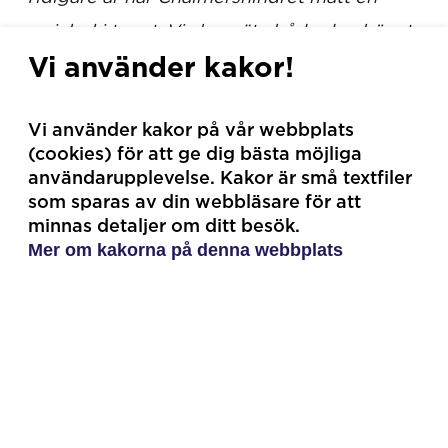
variabel i taget. Vi ska mäta både den högsta
Vi använder kakor!
punkten i ett vertikalt led från marken, och
var den punkten förhåller sig till hindret i ett
Vi använder kakor på vår webbplats
horisontellt led"
, säger Anna Skötte som är
(cookies) för att ge dig bästa möjliga
student och projektledare för
användarupplevelse. Kakor är små textfiler
som sparas av din webbläsare för att
Chalmershindret 2020.
minnas detaljer om ditt besök.
Mer om kakorna på denna webbplats
Projektet Chalmershindret drivs av
Chalmersstudenter i samarbete med
Gothenburg Horse Show i syfte att med ny
smart teknik utöka kunskapen om hästars
hoppteknik och därigenom kunna ge
vetenskapligt underlag för hållbara