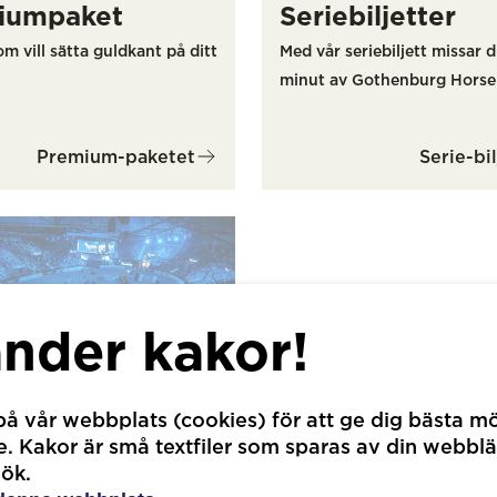
iumpaket
Seriebiljetter
om vill sätta guldkant på ditt
Med vår seriebiljett missar d
minut av Gothenburg Horse
Premium-paketet
Serie-bil
änder kakor!
å vår webbplats (cookies) för att ge dig bästa mö
ent
 Kakor är små textfiler som sparas av din webblä
 för studenter - ta del av
sök.