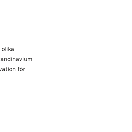
 olika
 Scandinavium
vation för