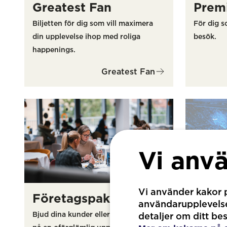
Greatest Fan
Prem
Biljetten för dig som vill maximera
För dig s
din upplevelse ihop med roliga
besök.
happenings.
Greatest Fan
Vi anv
Vi använder kakor p
Företagspaket
Stud
användarupplevelse.
Bjud dina kunder eller medarbetare
Exklusivt
detaljer om ditt be