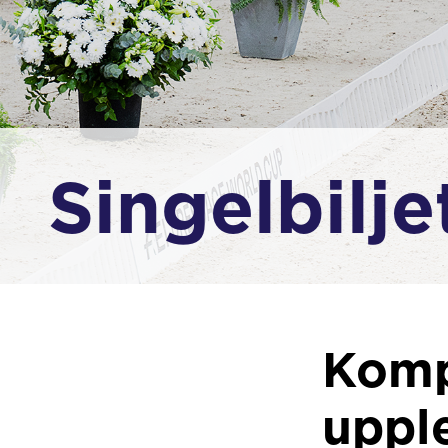
Singelbilje
Komp
uppl