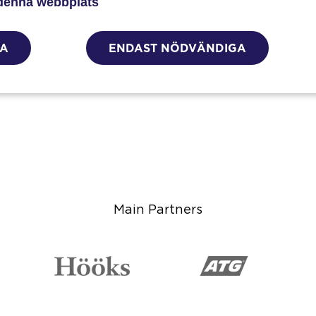
denna webbplats
udande på utvalda pass via
LA
ENDAST NÖDVÄNDIGA
Studentbiljett
Main Partners