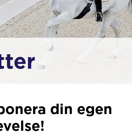
tter
onera din egen
evelse!