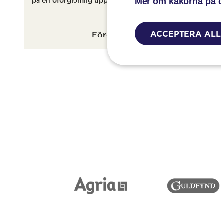
Mer om kakorna på 
på en oförglömlig upplevelse!
vårt erbj
Mecenat!
ACCEPTERA AL
Företagspaket