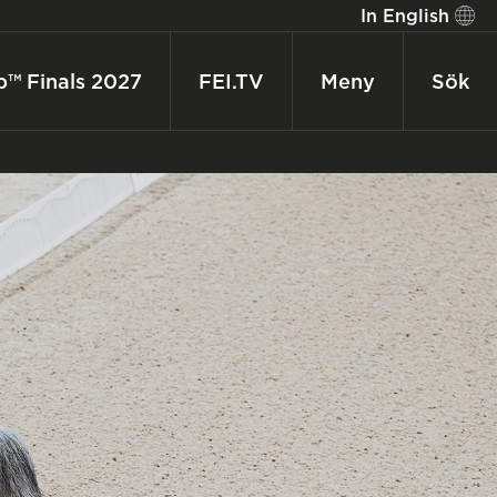
In English
p™ Finals 2027
FEI.TV
Meny
Sök