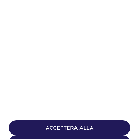
Copyright 2026 Got Event AB | Officiell hashtag:
#gothenburghorseshow
ACCEPTERA ALLA
Tillgänglighetsredogörelse
Hantera inställningar för cookies